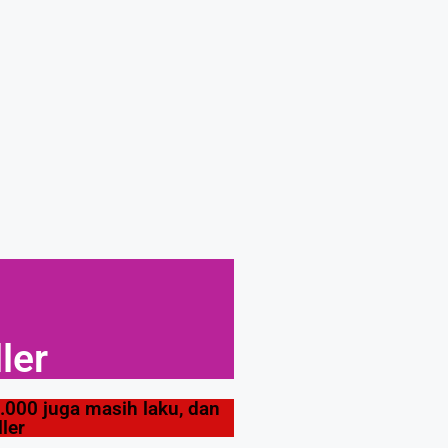
ler
.000 juga masih laku, dan
ler