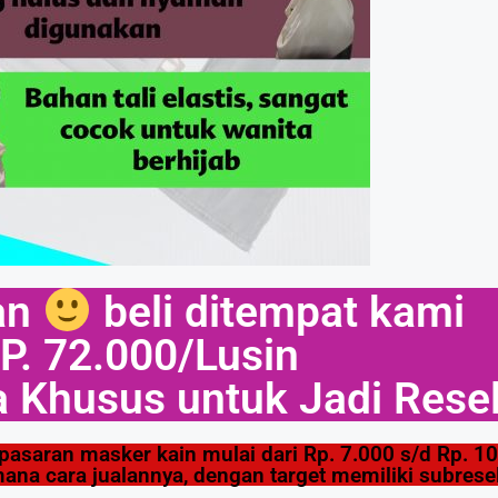
an
beli ditempat kami
P. 72.000/Lusin
 Khusus untuk Jadi Resel
pasaran masker kain mulai dari Rp. 7.000 s/d Rp. 10
ana cara jualannya, dengan target memiliki subresel