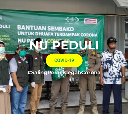
NU PEDULI
COVID-19
#SalingPeduliCegahCorona