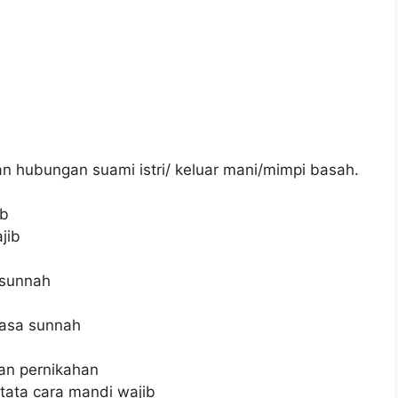
an hubungan suami istri/ keluar mani/mimpi basah.
ib
jib
 sunnah
uasa sunnah
an pernikahan
 tata cara mandi wajib