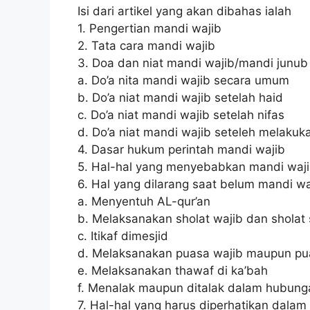
Isi dari artikel yang akan dibahas ialah
1. Pengertian mandi wajib
2. Tata cara mandi wajib
3. Doa dan niat mandi wajib/mandi junub
a. Do’a nita mandi wajib secara umum
b. Do’a niat mandi wajib setelah haid
c. Do’a niat mandi wajib setelah nifas
d. Do’a niat mandi wajib seteleh melakuk
4. Dasar hukum perintah mandi wajib
5. Hal-hal yang menyebabkan mandi waj
6. Hal yang dilarang saat belum mandi wa
a. Menyentuh AL-qur’an
b. Melaksanakan sholat wajib dan sholat
c. Itikaf dimesjid
d. Melaksanakan puasa wajib maupun p
e. Melaksanakan thawaf di ka’bah
f. Menalak maupun ditalak dalam hubung
7. Hal-hal yang harus diperhatikan dalam