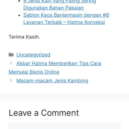
9 Jenis Kain yang Paling Sering
Digunakan Bahan Pakaian
Sablon Kaos Banjarmasin dengan #8
Layanan Terbaik – Hatma Konveksi
Terima Kasih.
Categories
Uncategorized
Akbar Hatma Memberikan Tips Cara
Memulai Bisnis Online
Macam-macam Jenis Kambing
Leave a Comment
Comment