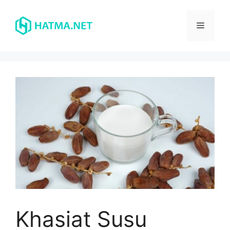
Skip
to
Menu
content
Khasiat Susu