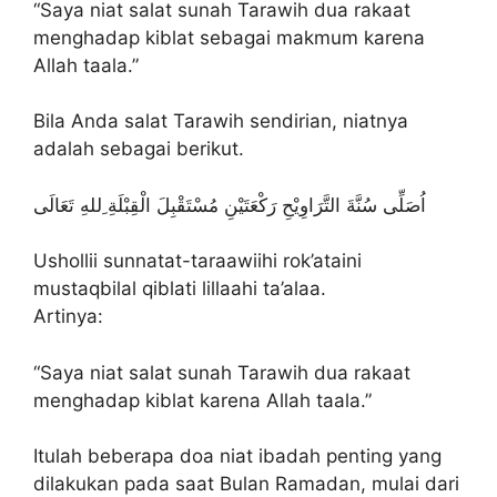
“Saya niat salat sunah Tarawih dua rakaat
menghadap kiblat sebagai makmum karena
Allah taala.”
Bila Anda salat Tarawih sendirian, niatnya
adalah sebagai berikut.
اُصَلِّى سُنَّةَ التَّرَاوِيْحِ رَكْعَتَيْنِ مُسْتَقْبِلَ الْقِبْلَةِ ِللهِ تَعَالَى
Ushollii sunnatat-taraawiihi rok’ataini
mustaqbilal qiblati lillaahi ta’alaa.
Artinya:
“Saya niat salat sunah Tarawih dua rakaat
menghadap kiblat karena Allah taala.”
Itulah beberapa doa niat ibadah penting yang
dilakukan pada saat Bulan Ramadan, mulai dari