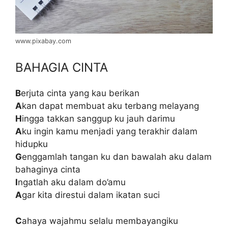
www.pixabay.com
BAHAGIA CINTA
B
erjuta cinta yang kau berikan
A
kan dapat membuat aku terbang melayang
H
ingga takkan sanggup ku jauh darimu
A
ku ingin kamu menjadi yang terakhir dalam
hidupku
G
enggamlah tangan ku dan bawalah aku dalam
bahaginya cinta
I
ngatlah aku dalam do’amu
A
gar kita direstui dalam ikatan suci
C
ahaya wajahmu selalu membayangiku