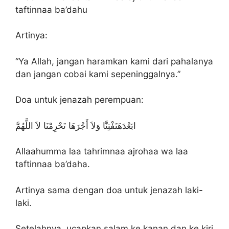
taftinnaa ba’dahu
Artinya:
“Ya Allah, jangan haramkan kami dari pahalanya
dan jangan cobai kami sepeninggalnya.”
Doa untuk jenazah perempuan:
ابَعْدَهَتَفْتِنَّا وَلاَ أَجْرَهَا تَحْرِمْنَا لاَ اللَّهُمَّ
Allaahumma laa tahrimnaa ajrohaa wa laa
taftinnaa ba’daha.
Artinya sama dengan doa untuk jenazah laki-
laki.
Setelahnya, ucapkan salam ke kanan dan ke kiri