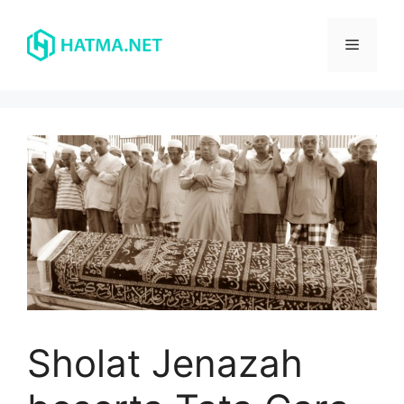
Skip
to
Menu
content
Sholat Jenazah