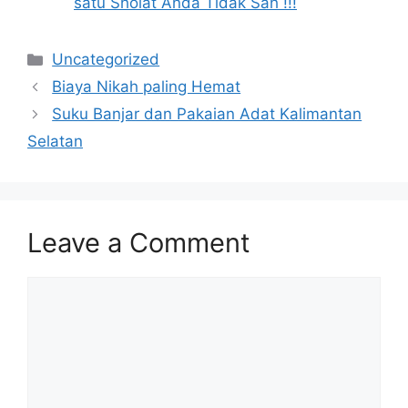
satu Sholat Anda Tidak Sah !!!
Categories
Uncategorized
Biaya Nikah paling Hemat
Suku Banjar dan Pakaian Adat Kalimantan
Selatan
Leave a Comment
Comment