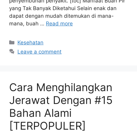
penyembuhan penyakit. [toc] Manfaat Buah Pir
yang Tak Banyak Diketahui Selain enak dan
dapat dengan mudah ditemukan di mana-
mana, buah …
Read more
Categories
Kesehatan
Leave a comment
Cara Menghilangkan
Jerawat Dengan #15
Bahan Alami
[TERPOPULER]